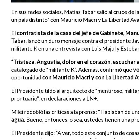
En sus redes sociales, Matías Tabar salió al cruce de 
un país distinto” con Mauricio Macri y La Libertad Av
El
contratista de la casa del jefe de Gabinete, Man
Tabar,
lanzó un duro mensaje contra el presidente Javi
militante K en una entrevista con Luis Majul y Esteb
“Tristeza, Angustia, dolor en el corazón, escuchar a
catalogado de “militante K”. Además, confirmó que
vo
oportunidad
con Mauricio Macri y con La Libertad 
El Presidente tildó al arquitecto de “mentiroso, milita
prontuario", en declaraciones a LN+.
Milei redobló las críticas a la prensa: “Hablaban de u
agua
. Bueno, entonces, o sea, ustedes tienen una pre
El Presidente dijo: “A ver, todo este conjunto de cosas