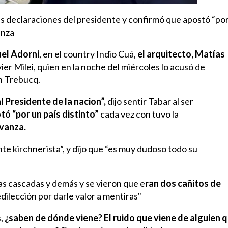
las declaraciones del presidente y confirmó que apostó “po
anza
uel Adorni
, en el country Indio Cuá,
el arquitecto, Matías
er Milei, quien en la noche del miércoles lo acusó de
an Trebucq.
l Presidente de la nacion”,
dijo sentir Tabar al ser
tó “por un país distinto”
cada vez con tuvo la
Avanza.
nte kirchnerista”, y dijo que “es muy dudoso todo su
nas cascadas y demás y se vieron que e
ran dos cañitos de
dilección por darle valor a mentiras"
,
¿saben de dónde viene? El ruido que viene de alguien 