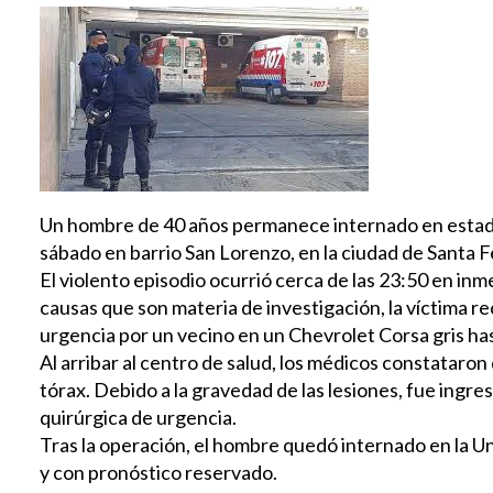
Un hombre de 40 años permanece internado en estado c
sábado en barrio San Lorenzo, en la ciudad de Santa F
El violento episodio ocurrió cerca de las 23:50 en inme
causas que son materia de investigación, la víctima re
urgencia por un vecino en un Chevrolet Corsa gris has
Al arribar al centro de salud, los médicos constataro
tórax. Debido a la gravedad de las lesiones, fue ingr
quirúrgica de urgencia.
Tras la operación, el hombre quedó internado en la U
y con pronóstico reservado.