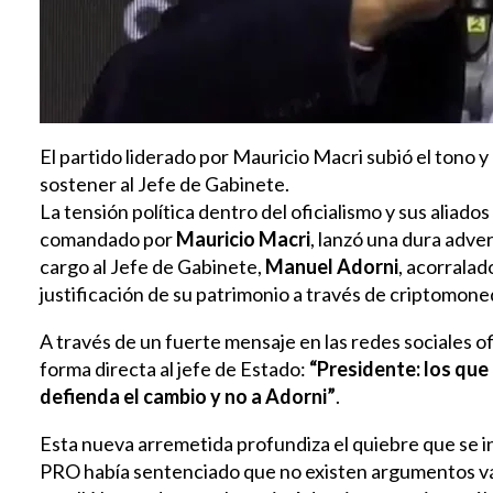
El partido liderado por Mauricio Macri subió el tono y
sostener al Jefe de Gabinete.
La tensión política dentro del oficialismo y sus aliado
comandado por
Mauricio Macri
, lanzó una dura adve
cargo al Jefe de Gabinete,
Manuel Adorni
, acorralad
justificación de su patrimonio a través de criptomone
A través de un fuerte mensaje en las redes sociales of
forma directa al jefe de Estado:
“Presidente: los qu
defienda el cambio y no a Adorni”
.
Esta nueva arremetida profundiza el quiebre que se in
PRO había sentenciado que no existen argumentos váli