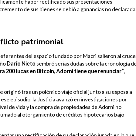
blicamente haber rectificado sus presentaciones
ncremento de sus bienes se debió a ganancias no declarada
flicto patrimonial
 Referentes del espacio fundado por Macri salieron al cruce
eño
Darío Nieto
sembró serias dudas sobre la cronología d
ra 200 lucas en Bitcoin, Adorni tiene que renunciar”
,
e originó tras un polémico viaje oficial junto a su esposa a
 ese episodio, la Justicia avanzó en investigaciones por
ivel de vida y la compra de propiedades de Adorni no
 sumado al otorgamiento de créditos hipotecarios bajo
sentar una rectificación de su declaración jurada en la que