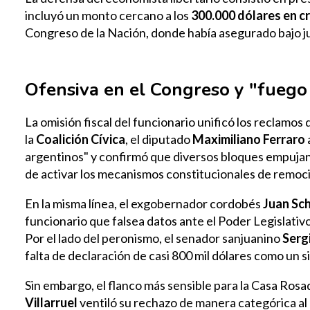
incluyó un monto cercano a los
300.000 dólares en c
Congreso de la Nación, donde había asegurado bajo j
Ofensiva en el Congreso y "fuego
La omisión fiscal del funcionario unificó los reclamos
la
Coalición Cívica
, el diputado
Maximiliano Ferraro
argentinos" y confirmó que diversos bloques empuja
de activar los mecanismos constitucionales de remoc
En la misma línea, el exgobernador cordobés
Juan Sch
funcionario que falsea datos ante el Poder Legislativo
Por el lado del peronismo, el senador sanjuanino
Serg
falta de declaración de casi 800 mil dólares como un s
Sin embargo, el flanco más sensible para la Casa Rosa
Villarruel
ventiló su rechazo de manera categórica al c