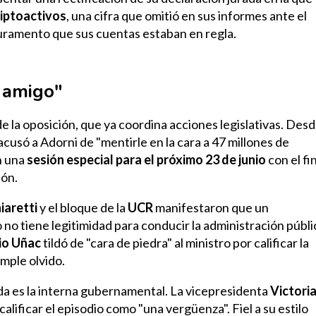
riptoactivos
, una cifra que omitió en sus informes ante el
uramento que sus cuentas estaban en regla.
 amigo"
 de la oposición, que ya coordina acciones legislativas. Des
acusó a Adorni de "mentirle en la cara a 47 millones de
n una
sesión especial para el próximo 23 de junio
con el fi
ión.
iaretti
y el bloque de la
UCR
manifestaron que un
 no tiene legitimidad para conducir la administración públi
io Uñac
tildó de "cara de piedra" al ministro por calificar la
imple olvido.
da es la interna gubernamental. La vicepresidenta
Victori
alificar el episodio como "una vergüenza". Fiel a su estilo