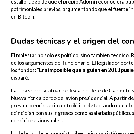
estalló luego de que el propio Adorni reconociera pú
patrimoniales previas, argumentando que el fuerte i
en Bitcoin.
Dudas técnicas y el origen del con
El malestar no solo es político, sino también técnico.
de los argumentos del funcionario. El legislador port
los fondos:
“Era imposible que alguien en 2013 pusie
disparó.
La lupa sobre la situación fiscal del Jefe de Gabinete s
Nueva York a bordo del avión presidencial. A partir de
presunto enriquecimiento ilícito, detectando que el n
coincidían con sus ingresos como asalariado público,
condiciones inusuales.
La defensa del economista libertario consistió en pre