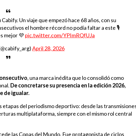
 Cabify. Un viaje que empezó hace 68 años, con su
ecutivos el hombre récord no podía faltar a este 🎙️
es mejor 💜
pic.twitter.com/YPImRQfUJa
(@cabify_arg)
April 28, 2026
consecutivo
, una marca inédita que lo consolidó como
onal.
De concretarse su presencia en la edición 2026,
 de igualar.
tas etapas del periodismo deportivo: desde las transmisione
erturas multiplataforma, siempre con el mismo rol central
xcede las Copas del Mundo. Fue protagonista de ciclos