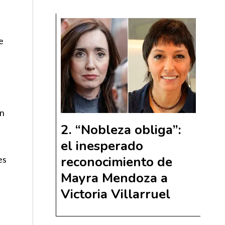
e
un
“Nobleza obliga”:
el inesperado
reconocimiento de
es
Mayra Mendoza a
s
Victoria Villarruel