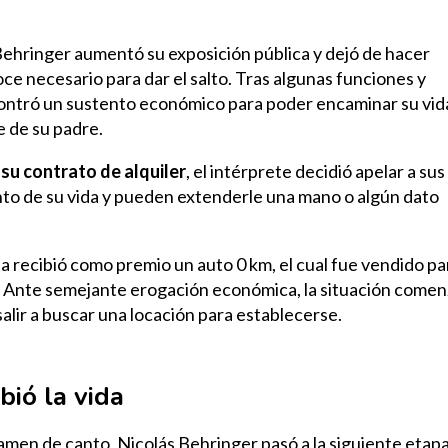
ehringer aumentó su exposición pública y dejó de hacer
oce necesario para dar el salto. Tras algunas funciones y
contró un sustento económico para poder encaminar su vid
e de su padre.
su contrato de alquiler
, el intérprete decidió apelar a sus
anto de su vida y pueden extenderle una mano o algún dato
ista recibió como premio un auto 0 km, el cual
fue vendido pa
. Ante semejante erogación económica, la situación come
alir a buscar una locación para establecerse.
ió la vida
tamen de canto, Nicolás Behringer pasó a la siguiente etap