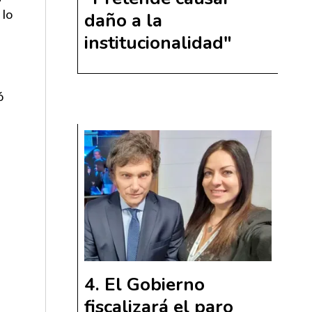
 lo
daño a la
institucionalidad"
ó
a
El Gobierno
fiscalizará el paro