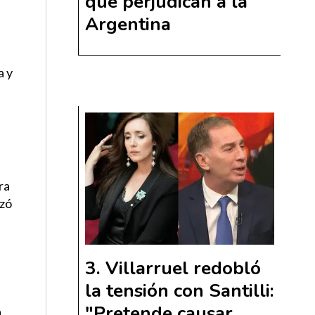
que perjudican a la
Argentina
a y
ra
nzó
Villarruel redobló
la tensión con Santilli:
"Pretende causar
a